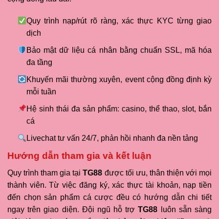
Quy trình nạp/rút rõ ràng, xác thực KYC từng giao
dịch
Bảo mật dữ liệu cá nhân bằng chuẩn SSL, mã hóa
đa tầng
Khuyến mãi thường xuyên, event cộng đồng định kỳ
mỗi tuần
Hệ sinh thái đa sản phẩm: casino, thể thao, slot, bắn
cá
Livechat tư vấn 24/7, phản hồi nhanh đa nền tảng
Hướng dẫn tham gia và kết luận
Quy trình tham gia tại
TG88
được tối ưu, thân thiện với mọi
thành viên. Từ việc đăng ký, xác thực tài khoản, nạp tiền
đến chọn sản phẩm cá cược đều có hướng dẫn chi tiết
ngay trên giao diện. Đội ngũ hỗ trợ
TG88
luôn sẵn sàng