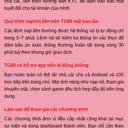
nhà cái, làm theo hướng dẫn KYC để đảm bảo bảo mật
tuyệt đối cho tài khoản của mình.
Quá trình nạp/rút tiền trên
TG88
mất bao lâu
Các lệnh nạp tiền thường được hệ thống xử lý tự động chỉ
trong 3–7 phút. Lệnh rút sẽ kiểm tra thông tin xác thực để
đảm bảo an toàn, thông thường hoàn tất trong vòng 30
phút tuỳ theo khung giờ giao dịch.
TG88
có hỗ trợ app trên di động không
Bạn hoàn toàn có thể tải nhà cái cho cả Android và iOS
trực tiếp trên trang chủ. Mọi tính năng như nạp rút, tham gia
khuyến mãi, chọn sảnh game đều tích hợp đầy đủ trên ứng
dụng.
Làm sao để tham gia các chương trình
Các chương trình đơn vị đều cập nhật công khai tại mục
sự kiện và trong dashboard thành viên. Bạn chỉ cần theo