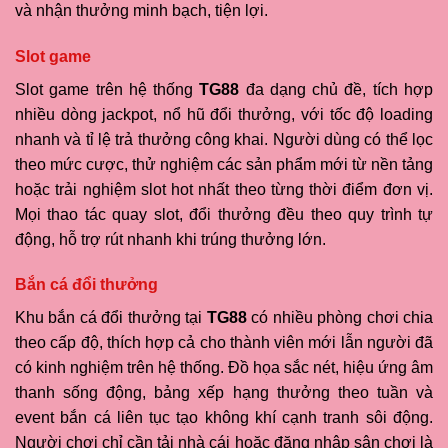
và nhận thưởng minh bạch, tiện lợi.
Slot game
Slot game trên hệ thống
TG88
đa dạng chủ đề, tích hợp
nhiều dòng jackpot, nổ hũ đổi thưởng, với tốc độ loading
nhanh và tỉ lệ trả thưởng công khai. Người dùng có thể lọc
theo mức cược, thử nghiệm các sản phẩm mới từ nền tảng
hoặc trải nghiệm slot hot nhất theo từng thời điểm đơn vị.
Mọi thao tác quay slot, đổi thưởng đều theo quy trình tự
động, hỗ trợ rút nhanh khi trúng thưởng lớn.
Bắn cá đổi thưởng
Khu bắn cá đổi thưởng tại
TG88
có nhiều phòng chơi chia
theo cấp độ, thích hợp cả cho thành viên mới lẫn người đã
có kinh nghiệm trên hệ thống. Đồ họa sắc nét, hiệu ứng âm
thanh sống động, bảng xếp hạng thưởng theo tuần và
event bắn cá liên tục tạo không khí cạnh tranh sôi động.
Người chơi chỉ cần tải nhà cái hoặc đăng nhập sân chơi là