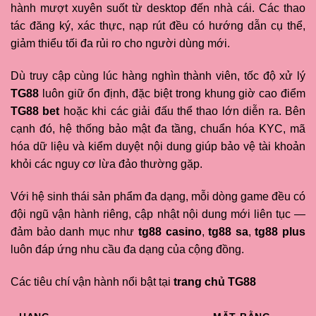
hành mượt xuyên suốt từ desktop đến nhà cái. Các thao
tác đăng ký, xác thực, nạp rút đều có hướng dẫn cụ thể,
giảm thiểu tối đa rủi ro cho người dùng mới.
Dù truy cập cùng lúc hàng nghìn thành viên, tốc độ xử lý
TG88
luôn giữ ổn định, đặc biệt trong khung giờ cao điểm
TG88
bet
hoặc khi các giải đấu thể thao lớn diễn ra. Bên
cạnh đó, hệ thống bảo mật đa tầng, chuẩn hóa KYC, mã
hóa dữ liệu và kiểm duyệt nội dung giúp bảo vệ tài khoản
khỏi các nguy cơ lừa đảo thường gặp.
Với hệ sinh thái sản phẩm đa dạng, mỗi dòng game đều có
đội ngũ vận hành riêng, cập nhật nội dung mới liên tục —
đảm bảo danh mục như
tg88
casino
,
tg88
sa
,
tg88
plus
luôn đáp ứng nhu cầu đa dạng của cộng đồng.
Các tiêu chí vận hành nổi bật tại
trang chủ
TG88