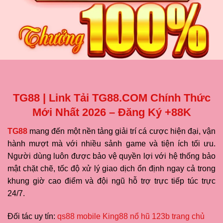
TG88 | Link Tải TG88.COM Chính Thức
Mới Nhất 2026 – Đăng Ký +88K
TG88
mang đến một nền tảng giải trí cá cược hiện đại, vận
hành mượt mà với nhiều sảnh game và tiện ích tối ưu.
Người dùng luôn được bảo vệ quyền lợi với hệ thống bảo
mật chặt chẽ, tốc độ xử lý giao dịch ổn định ngay cả trong
khung giờ cao điểm và đội ngũ hỗ trợ trực tiếp túc trực
24/7.
Đối tác uy tín:
qs88 mobile
King88
nổ hũ
123b trang chủ