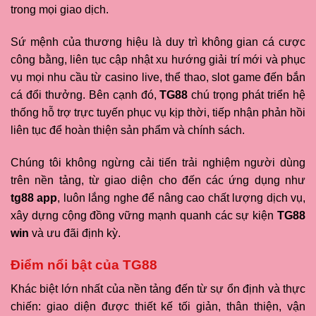
trong mọi giao dịch.
Sứ mệnh của thương hiệu là duy trì không gian cá cược
công bằng, liên tục cập nhật xu hướng giải trí mới và phục
vụ mọi nhu cầu từ casino live, thể thao, slot game đến bắn
cá đổi thưởng. Bên cạnh đó,
TG88
chú trọng phát triển hệ
thống hỗ trợ trực tuyến phục vụ kịp thời, tiếp nhận phản hồi
liên tục để hoàn thiện sản phẩm và chính sách.
Chúng tôi không ngừng cải tiến trải nghiệm người dùng
trên nền tảng, từ giao diện cho đến các ứng dụng như
tg88
app
, luôn lắng nghe để nâng cao chất lượng dịch vụ,
xây dựng cộng đồng vững mạnh quanh các sự kiện
TG88
win
và ưu đãi định kỳ.
Điểm nổi bật của
TG88
Khác biệt lớn nhất của nền tảng đến từ sự ổn định và thực
chiến: giao diện được thiết kế tối giản, thân thiện, vận