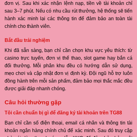
đơn vị. Sau khi xác nhận lệnh nạp, tiền về tài khoản chỉ
sau 3–7 phút. Nếu có nhu cầu rút thưởng, hệ thống sẽ tiến
hành xác minh lại các thông tin để đảm bảo an toàn tài
chính cho thành viên.
Bắt đầu trải nghiệm
Khi đã sẵn sàng, bạn chỉ cần chọn khu vực yêu thích: từ
casino trực tuyến, đơn vị thể thao, slot game hay bắn cá
đổi thưởng. Mỗi phân khu đều có hướng dẫn sử dụng,
mẹo chơi và cập nhật đơn vị định kỳ. Đội ngũ hỗ trợ luôn
đồng hành trên mỗi sản phẩm, đảm bảo mọi thắc mắc đều
được giải đáp nhanh chóng.
Câu hỏi thường gặp
Tôi cần chuẩn bị gì để đăng ký tài khoản trên
TG88
Bạn chỉ cần số điện thoại, email cá nhân và thông tin tài
khoản ngân hàng chính chủ để xác minh. Sau đó truy cập