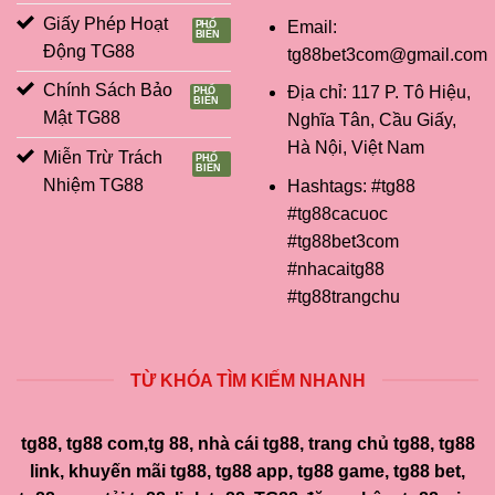
Giấy Phép Hoạt
Email:
Động TG88
tg88bet3com@gmail.com
Chính Sách Bảo
Địa chỉ:
117 P. Tô Hiệu,
Mật TG88
Nghĩa Tân, Cầu Giấy,
Hà Nội, Việt Nam
Miễn Trừ Trách
Nhiệm TG88
Hashtags:
#tg88
#tg88cacuoc
#tg88bet3com
#nhacaitg88
#tg88trangchu
TỪ KHÓA TÌM KIẾM NHANH
tg88, tg88 com,tg 88, nhà cái tg88, trang chủ tg88, tg88
link, khuyến mãi tg88, tg88 app, tg88 game, tg88 bet,