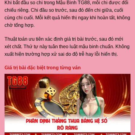
Khi bắt đầu so chi trong Mậu Binh TG88, mỗi chi được đối
chiếu riêng. Chi đầu so trước, sau đó đến chi giữa, cuối
cùng chi cuối. Mỗi kết quả hiển thị ngay khi hoàn tất, không
chờ tổng hợp.
Thuật toán ưu tiên xác định giá trị bài trước, sau đó mới
xét chất. Thứ tự này tuân theo luật mậu binh chuẩn. Không
xuất hiện trường hợp xử sai do độ trễ hay lỗi hiển thị.
Giá trị bài đặc biệt trong từng ván