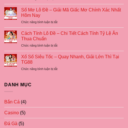
Thống
–
Kê
Tổng
Sổ Mơ Lô Đề – Giải Mã Giấc Mơ Chính Xác Nhất
XSMB
Hợp
Hôm Nay
Hỗ
Cầu
ở
Chức năng bình luận bị tắt
Trợ
Lô
Sổ
Phân
VIP
Mơ
Tích
Cách Tính Lô Đề – Chi Tiết Cách Tính Tỷ Lệ Ăn
Dễ
Lô
Kết
Thua Chuẩn
Trúng
Đề
Quả
Hôm
ở
Chức năng bình luận bị tắt
–
Xổ
Nay
Cách
Giải
Số
Tính
Mã
Xổ Số Siêu Tốc – Quay Nhanh, Giải Lớn Thì Tại
Chính
Lô
Giấc
TG88
Xác
Đề
Mơ
ở
Chức năng bình luận bị tắt
–
Chính
Xổ
Chi
Xác
Số
Tiết
Nhất
Siêu
DANH MỤC
Cách
Hôm
Tốc
Tính
Nay
–
Tỷ
Quay
Lệ
Bắn Cá
(4)
Nhanh,
Ăn
Giải
Thua
Casino
(5)
Lớn
Chuẩn
Thì
Tại
Đá Gà
(5)
TG88