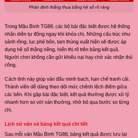
Phân định thắng thua bằng hệ số rõ ràng
Trong Mậu Binh TG88, các bộ bài đặc biệt được hệ thống
nhận diện tự động ngay khi khóa chi. Những cấu trúc như
sảnh rồng, lục phé bôn, tam thùng xuất hiện sẽ được áp
dụng hệ số thắng riêng, hiển thị rõ trên bảng kết quả.
Người chơi không cần gửi khiếu nại hay chờ xác nhận thủ
công.
Cách tính này giúp ván đấu minh bạch, hạn chế tranh cãi.
Thành viên dễ dàng theo dõi mức chênh lệch điểm giữa
các bên. Khi gặp bài đặc biệt, kết quả thường được xử lý
nhanh hơn so với ván thường, nhờ bỏ qua bước so từng
chi.
Lịch sử ván và bảng kết quả chi tiết
Sau mỗi ván Mậu Binh TG88, bảng kết quả được lưu lại