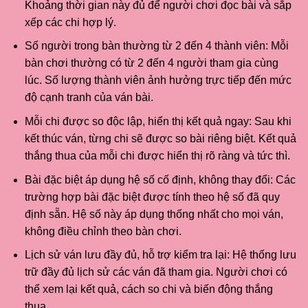
Khoảng thời gian này đủ để người chơi đọc bài và sắp
xếp các chi hợp lý.
Số người trong bàn thường từ 2 đến 4 thành viên: Mỗi
bàn chơi thường có từ 2 đến 4 người tham gia cùng
lúc. Số lượng thành viên ảnh hưởng trực tiếp đến mức
độ cạnh tranh của ván bài.
Mỗi chi được so độc lập, hiển thị kết quả ngay: Sau khi
kết thúc ván, từng chi sẽ được so bài riêng biệt. Kết quả
thắng thua của mỗi chi được hiển thị rõ ràng và tức thì.
Bài đặc biệt áp dụng hệ số cố định, không thay đổi: Các
trường hợp bài đặc biệt được tính theo hệ số đã quy
định sẵn. Hệ số này áp dụng thống nhất cho mọi ván,
không điều chỉnh theo bàn chơi.
Lịch sử ván lưu đầy đủ, hỗ trợ kiểm tra lại: Hệ thống lưu
trữ đầy đủ lịch sử các ván đã tham gia. Người chơi có
thể xem lại kết quả, cách so chi và biến động thắng
thua.