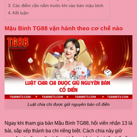
Các điểm cần nắm trước khi vào bàn mậu binh
Kết luận
Mậu Binh TG88 vận hành theo cơ chế nào
Luật chia chi được giữ nguyên bản cổ điển
Ngay khi tham gia bàn Mậu Binh TG88, hội viên nhận 13 lá
bài, sắp xếp thành ba chi riêng biệt. Cách chia này giữ