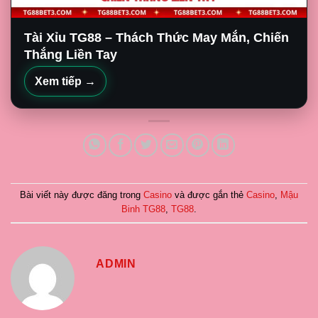
Tài Xỉu TG88 – Thách Thức May Mắn, Chiến
Thắng Liền Tay
Xem tiếp →
Bài viết này được đăng trong
Casino
và được gắn thẻ
Casino
,
Mậu
Binh TG88
,
TG88
.
ADMIN