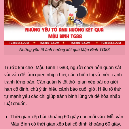
Những yếu tố ảnh hưởng kết quả Mậu Binh TG88
Trước khi chơi Mậu Binh TG88, người chơi nên quan sát
vài ván để làm quen nhịp chơi, cách hiển thị và mức cạnh
tranh từng bàn. Cần quản lý tốt thời gian xếp bài do giới
hạn cố định, chú ý tín hiệu cảnh báo cuối giờ. Hiểu rõ thứ
tự mạnh yếu các chi giúp tránh binh lủng và dễ hòa nhập
luật chuẩn.
Thời gian xếp bài khoảng 60 giây cho mỗi ván: Mỗi ván
Mậu Binh có thời gian xếp bài cố định khoảng 60 giây.