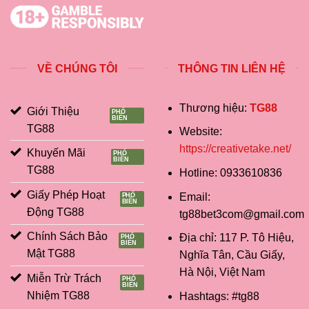
VỀ CHÚNG TÔI
THÔNG TIN LIÊN HỆ
Thương hiệu:
TG88
Giới Thiệu
TG88
Website:
https://creativetake.net/
Khuyến Mãi
TG88
Hotline:
0933610836
Giấy Phép Hoạt
Email:
Động TG88
tg88bet3com@gmail.com
Chính Sách Bảo
Địa chỉ:
117 P. Tô Hiệu,
Mật TG88
Nghĩa Tân, Cầu Giấy,
Hà Nội, Việt Nam
Miễn Trừ Trách
Nhiệm TG88
Hashtags:
#tg88