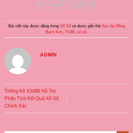
Bài viết này được đăng trong
Xổ Số
và được gắn thẻ
Soi cầu Rồng
Bạch Kim
,
TG88
,
xổ số
.
ADMIN
Thống Kê XSMB Hỗ Trợ
Phân Tích Kết Quả Xổ Số
Chính Xác