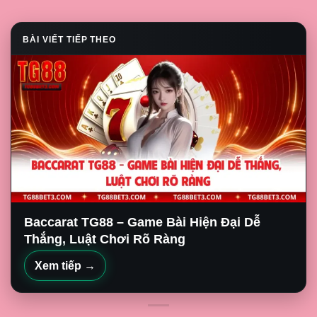
BÀI VIẾT TIẾP THEO
Baccarat TG88 – Game Bài Hiện Đại Dễ
Thắng, Luật Chơi Rõ Ràng
Xem tiếp →