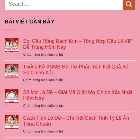
BÀI VIẾT GẦN ĐÂY
Soi Cầu Rồng Bạch Kim – Tổng Hợp Cầu Lô VIP
Dễ Trúng Hôm Nay
ở
Chức năng bình luận bị tắt
Soi
Cầu
Thống Kê XSMB Hỗ Trợ Phân Tích Kết Quả Xổ
Rồng
Số Chính Xác
Bạch
ở
Chức năng bình luận bị tắt
Kim
Thống
–
Kê
Tổng
Sổ Mơ Lô Đề – Giải Mã Giấc Mơ Chính Xác Nhất
XSMB
Hợp
Hôm Nay
Hỗ
Cầu
ở
Chức năng bình luận bị tắt
Trợ
Lô
Sổ
Phân
VIP
Mơ
Tích
Cách Tính Lô Đề – Chi Tiết Cách Tính Tỷ Lệ Ăn
Dễ
Lô
Kết
Thua Chuẩn
Trúng
Đề
Quả
Hôm
ở
Chức năng bình luận bị tắt
–
Xổ
Nay
Cách
Giải
Số