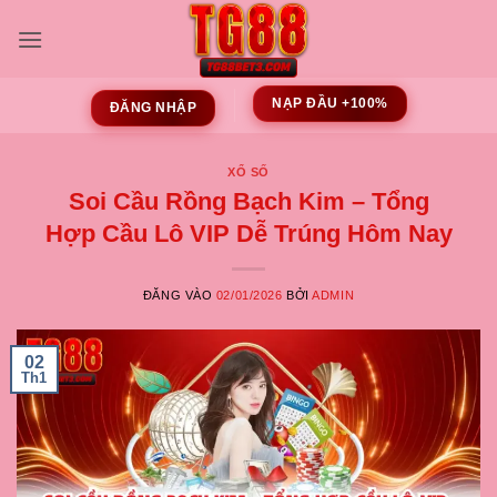
Bỏ
qua
nội
dung
NẠP ĐẦU +100%
ĐĂNG NHẬP
XỔ SỐ
Soi Cầu Rồng Bạch Kim – Tổng
Hợp Cầu Lô VIP Dễ Trúng Hôm Nay
ĐĂNG VÀO
02/01/2026
BỞI
ADMIN
02
Th1