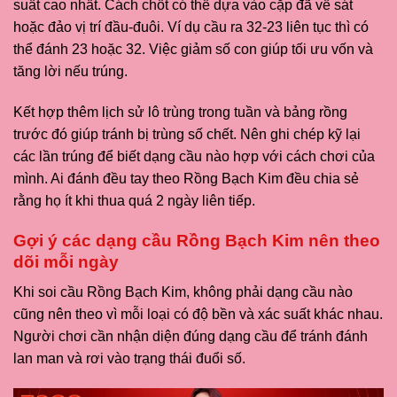
suất cao nhất. Cách chốt có thể dựa vào cặp đã về sát
hoặc đảo vị trí đầu-đuôi. Ví dụ cầu ra 32-23 liên tục thì có
thể đánh 23 hoặc 32. Việc giảm số con giúp tối ưu vốn và
tăng lời nếu trúng.
Kết hợp thêm lịch sử lô trùng trong tuần và bảng rồng
trước đó giúp tránh bị trùng số chết. Nên ghi chép kỹ lại
các lần trúng để biết dạng cầu nào hợp với cách chơi của
mình. Ai đánh đều tay theo Rồng Bạch Kim đều chia sẻ
rằng họ ít khi thua quá 2 ngày liên tiếp.
Gợi ý các dạng cầu Rồng Bạch Kim nên theo
dõi mỗi ngày
Khi soi cầu Rồng Bạch Kim, không phải dạng cầu nào
cũng nên theo vì mỗi loại có độ bền và xác suất khác nhau.
Người chơi cần nhận diện đúng dạng cầu để tránh đánh
lan man và rơi vào trạng thái đuổi số.