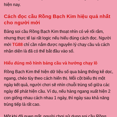
hiện nay.
Cách đọc cầu Rồng Bạch Kim hiệu quả nhất
cho người mới
Bảng soi cầu Rồng Bạch Kim thoạt nhìn có vẻ rối rắm,
nhưng thực tế lại rất logic nếu hiểu đúng cách đọc. Người
mới
TG88
chỉ cần nắm được nguyên lý chạy cầu và cách
nhận diện là đã có thể bắt đầu vào số.
Hiểu đúng mô hình bảng cầu và hướng chạy lô
Rồng Bạch Kim thể hiện dữ liệu số qua bảng thống kê dọc,
ngang, chéo tùy theo cách hiển thị. Mỗi cột biểu thị một
ngày kết quả, người chơi sẽ nhìn chuỗi trùng số giữa các
ngày để phát hiện cầu. Ví dụ, nếu hàng ngang xuất hiện 2
con giống nhau cách nhau 1 ngày, thì ngày sau khả năng
trùng tiếp là rất cao.
Một khi đã quen mắt, người chơi sử dụng soi cầu Rồng