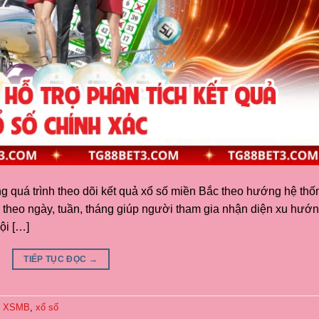
g quá trình theo dõi kết quả xổ số miền Bắc theo hướng hệ thố
ợp theo ngày, tuần, tháng giúp người tham gia nhận diện xu hướ
ội […]
TIẾP TỤC ĐỌC
→
ê XSMB
,
xổ số