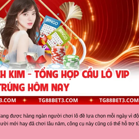
ang được hàng ngàn người chơi lô đề lựa chọn mỗi ngày vì độ
ười mới hay đã chơi lâu năm, công cụ này cũng có thể hỗ trợ t