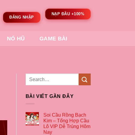
NẠP ĐẦU +100%
ĐĂNG NHẬP
NỔ HŨ
GAME BÀI
BÀI VIẾT GẦN ĐÂY
Soi Cầu Rồng Bạch
Kim – Tổng Hợp Cầu
Lô VIP Dễ Trúng Hôm
Nay