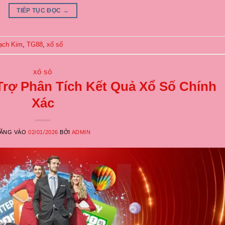
TIẾP TỤC ĐỌC
→
ạch Kim
,
TG88
,
xổ số
XỔ SỐ
rợ Phân Tích Kết Quả Xổ Số Chính
Xác
ĂNG VÀO
02/01/2026
BỞI
ADMIN