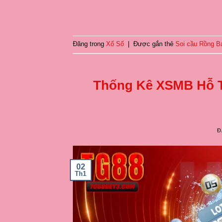
Đăng trong
Xổ Số
|
Được gắn thẻ
Soi cầu Rồng B
Thống Kê XSMB Hỗ T
Đ
02
Th1