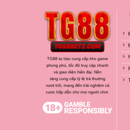
TG88 tự hào cung cấp kho game
phong phú, tốc độ truy cập nhanh
và giao diện hiện đại. Nền
tảng cung cấp tỷ lệ trả thưởng
vượt trội, mang đến trải nghiệm cá
cược hấp dẫn cho mọi người chơi.