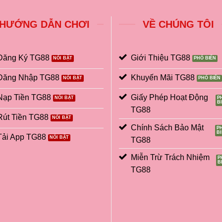
HƯỚNG DẪN CHƠI
VỀ CHÚNG TÔI
Đăng Ký TG88
Giới Thiệu TG88
Đăng Nhập TG88
Khuyến Mãi TG88
Nạp Tiền TG88
Giấy Phép Hoạt Động
TG88
Rút Tiền TG88
Chính Sách Bảo Mật
Tải App TG88
TG88
Miễn Trừ Trách Nhiệm
TG88