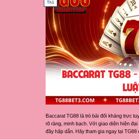
Th1
Baccarat TG88 là trò bài đối kháng trực 
rõ ràng, minh bạch. Với giao diện hiện đại 
đầy hấp dẫn. Hãy tham gia ngay tại TG88 