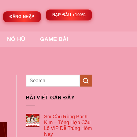
NẠP ĐẦU +100%
ĐĂNG NHẬP
NỔ HŨ
GAME BÀI
BÀI VIẾT GẦN ĐÂY
Soi Cầu Rồng Bạch
Kim – Tổng Hợp Cầu
Lô VIP Dễ Trúng Hôm
Nay