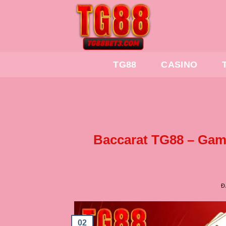
Bỏ
qua
nội
dung
TG88
CASINO
Baccarat TG88 – Game
Đ
02