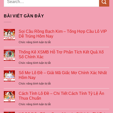
BÀI VIẾT GẦN ĐÂY
Soi Cầu Rồng Bạch Kim – Tổng Hợp Cầu Lô VIP
Dễ Trúng Hôm Nay
ở
Chức năng bình luận bị tắt
Soi
Cầu
Thống Kê XSMB Hỗ Trợ Phân Tích Kết Quả Xổ
Rồng
Số Chính Xác
Bạch
ở
Chức năng bình luận bị tắt
Kim
Thống
–
Kê
Tổng
Sổ Mơ Lô Đề – Giải Mã Giấc Mơ Chính Xác Nhất
XSMB
Hợp
Hôm Nay
Hỗ
Cầu
ở
Chức năng bình luận bị tắt
Trợ
Lô
Sổ
Phân
VIP
Mơ
Tích
Cách Tính Lô Đề – Chi Tiết Cách Tính Tỷ Lệ Ăn
Dễ
Lô
Kết
Thua Chuẩn
Trúng
Đề
Quả
Hôm
ở
Chức năng bình luận bị tắt
–
Xổ
Nay
Cách
Giải
Số
Tính