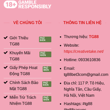
VỀ CHÚNG TÔI
THÔNG TIN LIÊN HỆ
Thương hiệu:
TG88
Giới Thiệu
TG88
Website:
https://creativetake.net/
Khuyến Mãi
TG88
Hotline:
0933610836
Giấy Phép Hoạt
Email:
Động TG88
tg88bet3com@gmail.com
Chính Sách Bảo
Địa chỉ:
117 P. Tô Hiệu,
Mật TG88
Nghĩa Tân, Cầu Giấy,
Hà Nội, Việt Nam
Miễn Trừ Trách
Nhiệm TG88
Hashtags:
#tg88
#tg88cacuoc