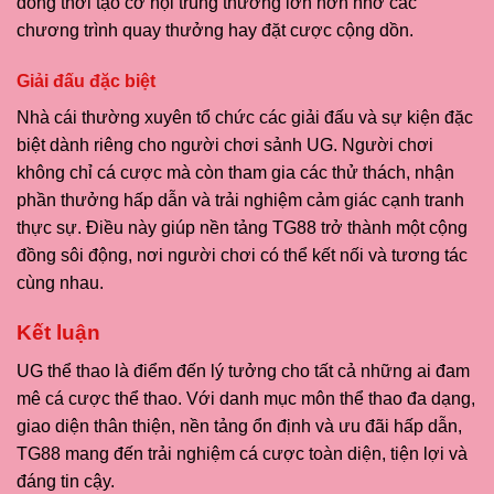
đồng thời tạo cơ hội trúng thưởng lớn hơn nhờ các
chương trình quay thưởng hay đặt cược cộng dồn.
Giải đấu đặc biệt
Nhà cái thường xuyên tổ chức các giải đấu và sự kiện đặc
biệt dành riêng cho người chơi sảnh UG. Người chơi
không chỉ cá cược mà còn tham gia các thử thách, nhận
phần thưởng hấp dẫn và trải nghiệm cảm giác cạnh tranh
thực sự. Điều này giúp nền tảng TG88 trở thành một cộng
đồng sôi động, nơi người chơi có thể kết nối và tương tác
cùng nhau.
Kết luận
UG thể thao là điểm đến lý tưởng cho tất cả những ai đam
mê cá cược thể thao. Với danh mục môn thể thao đa dạng,
giao diện thân thiện, nền tảng ổn định và ưu đãi hấp dẫn,
TG88 mang đến trải nghiệm cá cược toàn diện, tiện lợi và
đáng tin cậy.