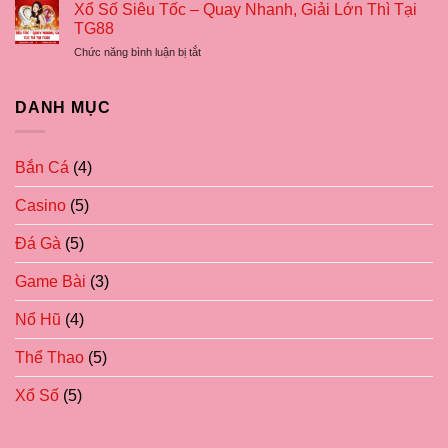
Tính
Mã
Xổ Số Siêu Tốc – Quay Nhanh, Giải Lớn Thì Tại
Chính
Lô
Giấc
TG88
Xác
Đề
Mơ
ở
Chức năng bình luận bị tắt
–
Chính
Xổ
Chi
Xác
Số
Tiết
Nhất
Siêu
DANH MỤC
Cách
Hôm
Tốc
Tính
Nay
–
Tỷ
Quay
Lệ
Bắn Cá
(4)
Nhanh,
Ăn
Giải
Thua
Casino
(5)
Lớn
Chuẩn
Thì
Tại
Đá Gà
(5)
TG88
Game Bài
(3)
Nổ Hũ
(4)
Thể Thao
(5)
Xổ Số
(5)