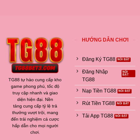
HƯỚNG DẪN CHƠI
Đăng Ký TG88
Đăng Nhập
TG88
TG88 tự hào cung cấp kho
game phong phú, tốc độ
Nạp Tiền TG88
truy cập nhanh và giao
diện hiện đại. Nền
Rút Tiền TG88
tảng cung cấp tỷ lệ trả
thưởng vượt trội, mang
Tải App TG88
đến trải nghiệm cá cược
hấp dẫn cho mọi người
chơi.