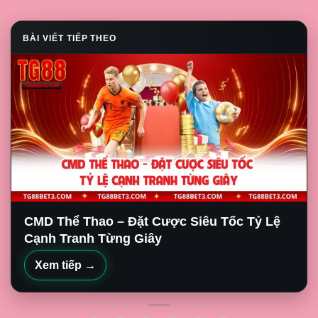
BÀI VIẾT TIẾP THEO
CMD Thể Thao – Đặt Cược Siêu Tốc Tỷ Lệ
Cạnh Tranh Từng Giây
Xem tiếp →