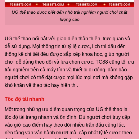
UG thể thao được biết đến nhờ trải nghiệm người chơi chất
lượng cao
UG thể thao nổi bật với giao diện thân thiện, trực quan và
dễ sử dụng. Mọi thông tin từ tỷ lệ cược, lịch thi đấu đến
thống kê chi tiết đều được sắp xếp khoa học, giúp người
chơi dễ dàng theo dõi và lựa chọn cược. TG88 cũng tối ưu
trải nghiệm trên cả máy tính và thiết bị di động, đảm bảo
người chơi có thể đặt cược mọi lúc mọi nơi mà không gặp
khó khăn về thao tác hay hiển thị.
Tốc độ tải nhanh
Một trong những ưu điểm quan trọng của UG thể thao là
tốc độ tải trang nhanh và ổn định. Dù người chơi truy cập
vào giờ cao điểm hay theo dõi nhiều trận đấu cùng lúc,
nền tảng vẫn vận hành mượt mà, cập nhật tỷ lệ cược theo