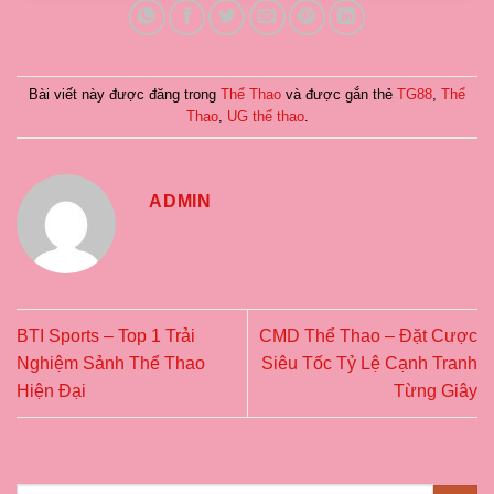
Bài viết này được đăng trong
Thể Thao
và được gắn thẻ
TG88
,
Thể
Thao
,
UG thể thao
.
ADMIN
BTI Sports – Top 1 Trải
CMD Thể Thao – Đặt Cược
Nghiệm Sảnh Thể Thao
Siêu Tốc Tỷ Lệ Cạnh Tranh
Hiện Đại
Từng Giây